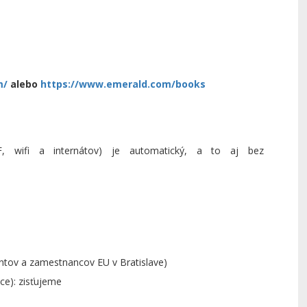
m/
alebo
https://www.emerald.com/books
HF, wifi a internátov) je automatický, a to aj bez
entov a zamestnancov EU v Bratislave)
ice): zisťujeme