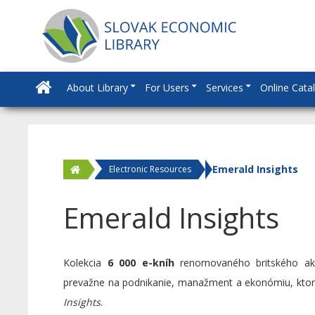
About Library
For Users
Services
Online Cata
Emerald Insights
Electronic Resources
Emerald Insights
Kolekcia
6 000 e-kníh
renomovaného britského aka
prevažne na podnikanie, manažment a ekonómiu, ktorá
Insights
.