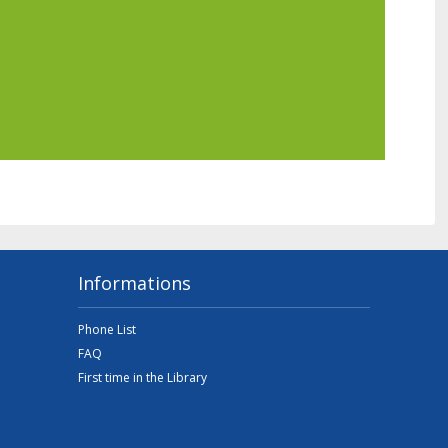
Informations
Phone List
FAQ
First time in the Library