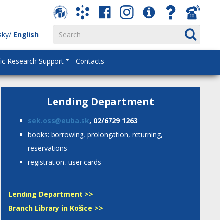
sky
English
fic Research Support
Contacts
Lending Department
sek.oss@euba.sk
, 02/6729 1263
books: borrowing, prolongation, returning,
reservations
registration, user cards
Lending Department >>
Branch Library in Košice >>