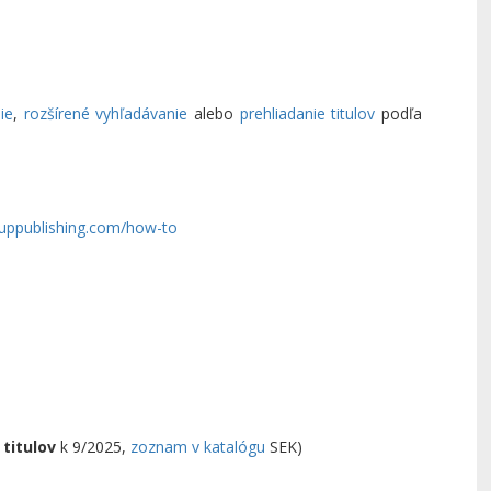
ie
,
rozšírené vyhľadávanie
alebo
prehliadanie titulov
podľa
uppublishing.com/how-to
 titulov
k 9/2025,
zoznam v katalógu
SEK)