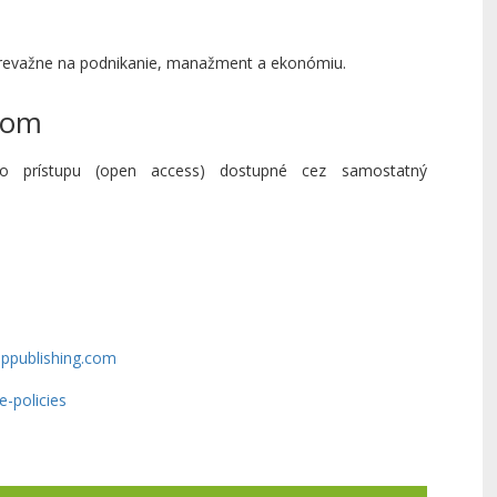
h
evažne na podnikanie, manažment a ekonómiu.
pom
ho prístupu (open access) dostupné cez samostatný
ppublishing.com
-policies