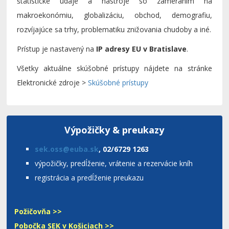
štatistické údaje a nástroje so zameraním na
makroekonómiu, globalizáciu, obchod, demografiu,
rozvíjajúce sa trhy, problematiku znižovania chudoby a iné.
Prístup je nastavený na
IP adresy EU v Bratislave
.
Všetky aktuálne skúšobné prístupy nájdete na stránke
Elektronické zdroje >
Skúšobné prístupy
Výpožičky & preukazy
sek.oss@euba.sk
, 02/6729 1263
výpožičky, predĺženie, vrátenie a rezervácie kníh
registrácia a predĺženie preukazu
Požičovňa >>
Pobočka SEK v Košiciach >>