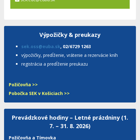
Výpožičky & preukazy
sek.oss@euba.sk
, 02/6729 1263
výpožičky, predĺženie, vrátenie a rezervácie kníh
registrácia a predĺženie preukazu
Požičovňa >>
Pobočka SEK v Košiciach >>
Prevádzkové hodiny – Letné prázdniny (1.
7. – 31. 8. 2026)
Požičovňa a Tímovka