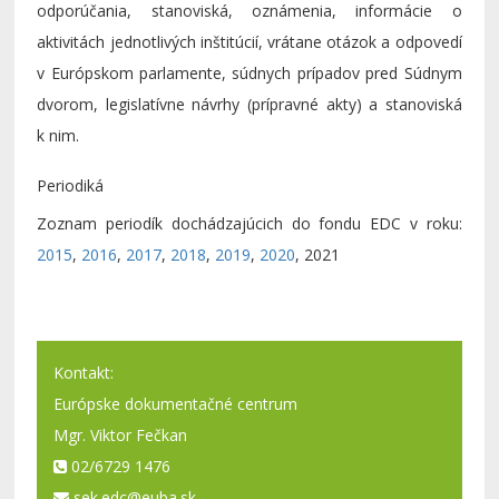
odporúčania, stanoviská, oznámenia, informácie o
aktivitách jednotlivých inštitúcií, vrátane otázok a odpovedí
v Európskom parlamente, súdnych prípadov pred Súdnym
dvorom, legislatívne návrhy (prípravné akty) a stanoviská
k nim.
Periodiká
Zoznam periodík dochádzajúcich do fondu EDC v roku:
2015
,
2016
,
2017
,
2018
,
2019
,
2020
, 2021
Kontakt:
Európske dokumentačné centrum
Mgr. Viktor Fečkan
02/6729 1476
sek.edc@euba.sk