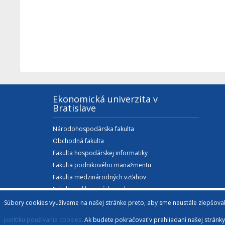
Ekonomická univerzita v
Bratislave
Národohospodárska fakulta
Obchodná fakulta
Fakulta hospodárskej informatiky
Fakulta podnikového manažmentu
Fakulta medzinárodných vzťahov
Fakulta aplikovaných jazykov
Podnikovohospodárska fakulta so sídlom v
Súbory cookies využívame na našej stránke preto, aby sme neustále zlepšovali k
Košiciach
politiku používania cookies
. Ak budete pokračovať v prehliadaní našej stránk