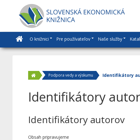
O knižnici
Pre používateľov
Naše služby
Kata
Identifikátory a
Podpora vedy a výskumu
Identifikátory auto
Identifikátory autorov
Obsah pripravujeme