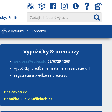
nsky
English
vedy a výskumu
Kontakty
Výpožičky & preukazy
sek.oss@euba.sk
, 02/6729 1263
výpožičky, predĺženie, vrátenie a rezervácie kníh
registrácia a predĺženie preukazu
Požičovňa >>
Pobočka SEK v Košiciach >>