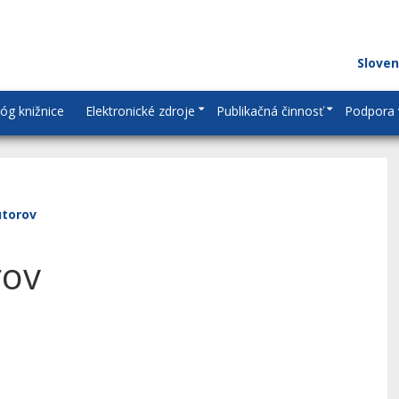
Slove
lóg knižnice
Elektronické zdroje
Publikačná činnosť
Podpora 
utorov
rov