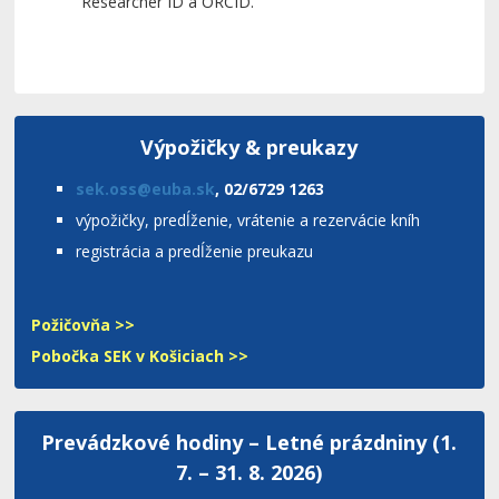
Researcher ID a ORCID.
Výpožičky & preukazy
sek.oss@euba.sk
, 02/6729 1263
výpožičky, predĺženie, vrátenie a rezervácie kníh
registrácia a predĺženie preukazu
Požičovňa >>
Pobočka SEK v Košiciach >>
Prevádzkové hodiny – Letné prázdniny (1.
7. – 31. 8. 2026)