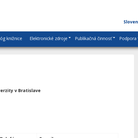
Slove
lóg knižnice
Elektronické zdroje
Publikačná činnosť
Podpora 
rzity v Bratislave