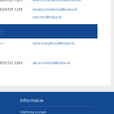
02/6729 1239
renata.smolarova@euba.sk
sek.mvs@euba.sk
)
—
iveta.marjakova@euba.sk
055/722 3263
alica.novotna@euba.sk
Informácie
Telefónny zoznam