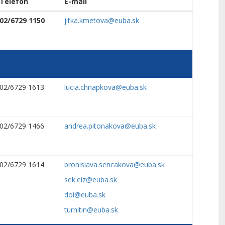
Telefón
E-mail
02/6729 1150
jitka.kmetova@euba.sk
02/6729 1613
lucia.chnapkova@euba.sk
02/6729 1466
andrea.pitonakova@euba.sk
02/6729 1614
bronislava.sencakova@euba.sk
sek.eiz@euba.sk
doi@euba.sk
turnitin@euba.sk