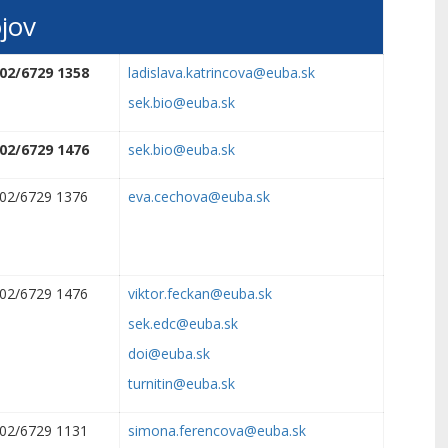
jov
02/6729 1358
ladislava.katrincova@euba.sk
sek.bio@euba.sk
02/6729 1476
sek.bio@euba.sk
02/6729 1376
eva.cechova@euba.sk
02/6729 1476
viktor.feckan@euba.sk
sek.edc@euba.sk
doi@euba.sk
turnitin@euba.sk
02/6729 1131
simona.ferencova@euba.sk