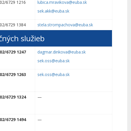
02/6729 1216
lubica.mravikova@euba.sk
sek.akk@euba.sk
02/6729 1384
stela.strompachova@euba.sk
čných služieb
02/6729 1247
dagmar.dinkova@euba.sk
sek.oss@euba.sk
02/6729 1263
sek.oss@euba.sk
02/6729 1324
—
02/6729 1494
—