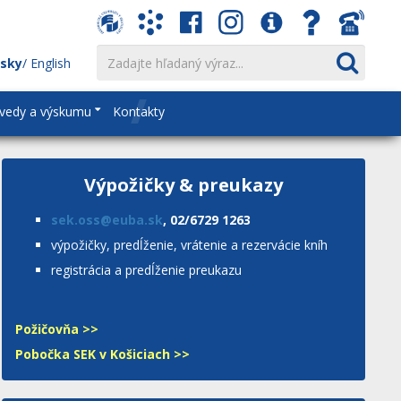
nsky
English
vedy a výskumu
Kontakty
Výpožičky & preukazy
sek.oss@euba.sk
, 02/6729 1263
výpožičky, predĺženie, vrátenie a rezervácie kníh
registrácia a predĺženie preukazu
Požičovňa >>
Pobočka SEK v Košiciach >>