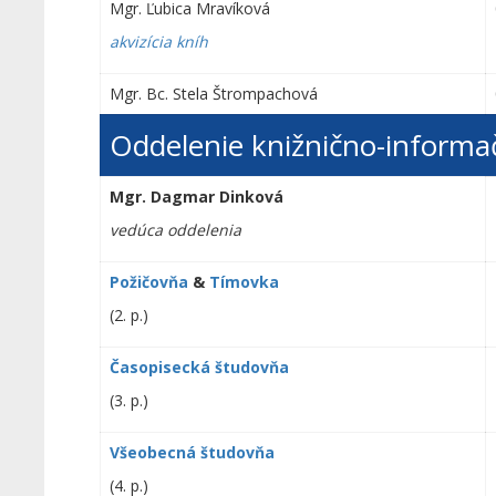
Mgr. Ľubica Mravíková
akvizícia kníh
Mgr. Bc. Stela Štrompachová
Oddelenie knižnično-informa
Mgr. Dagmar Dinková
vedúca oddelenia
Požičovňa
&
Tímovka
(2. p.)
Časopisecká študovňa
(3. p.)
Všeobecná študovňa
(4. p.)