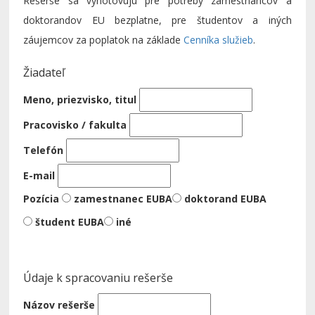
Rešerše sa vyhotovujú pre potreby zamestnancov a
doktorandov EU bezplatne, pre študentov a iných
záujemcov za poplatok na základe
Cenníka služieb
.
Žiadateľ
Meno, priezvisko, titul
Pracovisko / fakulta
Telefón
E-mail
Pozícia
zamestnanec EUBA
doktorand EUBA
študent EUBA
iné
Údaje k spracovaniu rešerše
Názov rešerše