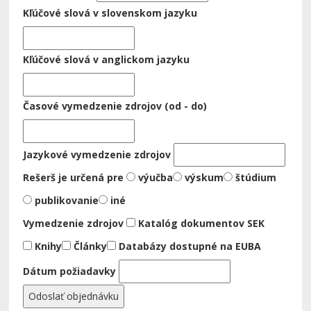
Kľúčové slová v slovenskom jazyku
Kľúčové slová v anglickom jazyku
Časové vymedzenie zdrojov (od - do)
Jazykové vymedzenie zdrojov
Rešerš je určená pre
výučba
výskum
štúdium
publikovanie
iné
Vymedzenie zdrojov
Katalóg dokumentov SEK
Knihy
Články
Databázy dostupné na EUBA
Dátum požiadavky
Odoslať objednávku