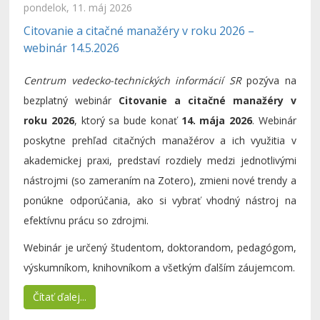
pondelok, 11. máj 2026
Citovanie a citačné manažéry v roku 2026 –
webinár 14.5.2026
Centrum vedecko-technických informácií SR
pozýva na
bezplatný webinár
Citovanie a citačné manažéry v
roku 2026
, ktorý sa bude konať
14. mája 2026
. Webinár
poskytne prehľad citačných manažérov a ich využitia v
akademickej praxi, predstaví rozdiely medzi jednotlivými
nástrojmi (so zameraním na Zotero), zmieni nové trendy a
ponúkne odporúčania, ako si vybrať vhodný nástroj na
efektívnu prácu so zdrojmi.
Webinár je určený študentom, doktorandom, pedagógom,
výskumníkom, knihovníkom a všetkým ďalším záujemcom.
Čítať ďalej...