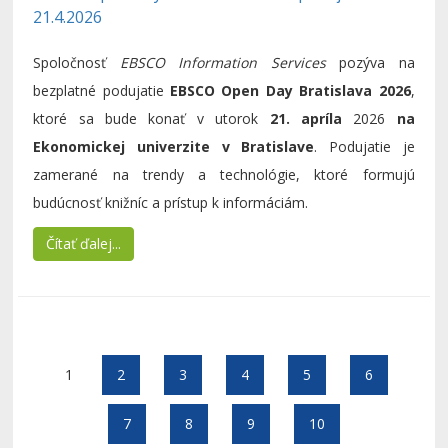
21.4.2026
Spoločnosť
EBSCO Information Services
pozýva na
bezplatné podujatie
EBSCO Open Day Bratislava 2026
,
ktoré sa bude konať v utorok
21. apríla
2026
na
Ekonomickej univerzite v Bratislave
. Podujatie je
zamerané na trendy a technológie, ktoré formujú
budúcnosť knižníc a prístup k informáciám.
Čítať ďalej...
Strana 1 z 28
1
2
3
4
5
6
7
8
9
10