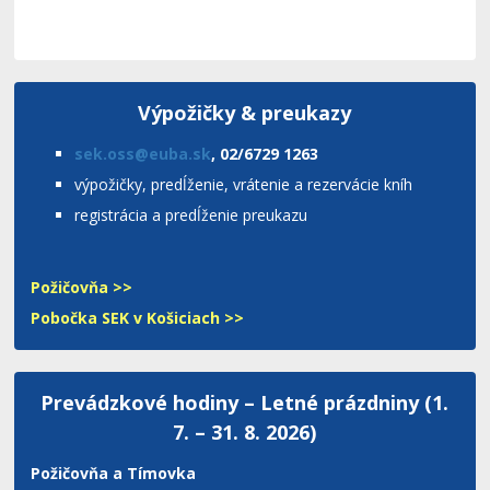
Výpožičky & preukazy
sek.oss@euba.sk
, 02/6729 1263
výpožičky, predĺženie, vrátenie a rezervácie kníh
registrácia a predĺženie preukazu
Požičovňa >>
Pobočka SEK v Košiciach >>
Prevádzkové hodiny – Letné prázdniny (1.
7. – 31. 8. 2026)
Požičovňa a Tímovka