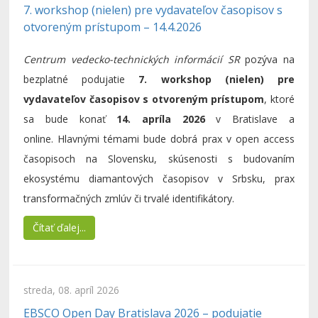
7. workshop (nielen) pre vydavateľov časopisov s
otvoreným prístupom – 14.4.2026
Centrum vedecko-technických informácií SR
pozýva na
bezplatné podujatie
7. workshop (nielen) pre
vydavateľov časopisov s otvoreným prístupom
, ktoré
sa bude konať
14. apríla 2026
v Bratislave a
online. Hlavnými témami bude dobrá prax v open access
časopisoch na Slovensku, skúsenosti s budovaním
ekosystému diamantových časopisov v Srbsku, prax
transformačných zmlúv či trvalé identifikátory.
Čítať ďalej...
streda, 08. apríl 2026
EBSCO Open Day Bratislava 2026 – podujatie