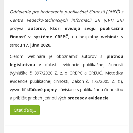
Oddelenie pre hodnotenie publikačnej činnosti (OHPČ) z
Centra vedecko-technických informácií SR (CVTI SR)
pozýva
autorov, ktorí evidujú svoju publikačnú
činnosť v systéme CREPČ
, na bezplatný
webinár
v
stredu
17. júna 2026
.
Cieľom webinára je oboznámiť autorov s
platnou
legislatívou
v oblasti evidencie publikačnej činnosti
(Vyhláška č. 397/2020 Z. z. o CREPČ a CREUČ, Metodika
evidencie publikačnej činnosti, Zákon č. 172/2005 Z. z.),
vysvetliť
kľúčové pojmy
súvisiace s publikačnou činnosťou
a priblížiť priebeh jednotlivých
procesov evidencie
.
Čítať ďalej...