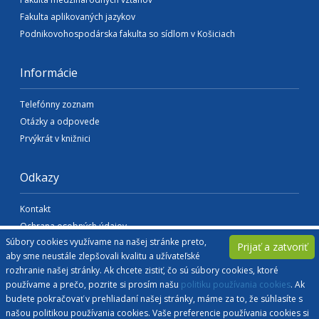
Fakulta aplikovaných jazykov
Podnikovohospodárska fakulta so sídlom v Košiciach
Informácie
Telefónny zoznam
Otázky a odpovede
Prvýkrát v knižnici
Odkazy
Kontakt
Ochrana osobných údajov
Súbory cookies využívame na našej stránke preto,
Vyhlásenie o prístupnosti
Prijať a zatvoriť
aby sme neustále zlepšovali kvalitu a užívateľské
sek@euba.sk
rozhranie našej stránky. Ak chcete zistiť, čo sú súbory cookies, ktoré
používame a prečo, pozrite si prosím našu
politiku používania cookies
. Ak
Preberanie textov, fotografií a iných materiálov je dovolené výhradne len s
budete pokračovať v prehliadaní našej stránky, máme za to, že súhlasíte s
povolením Slovenskej ekonomickej knižnice a s uvedením zdroja.
© 1940 - 2026 Slovenská ekonomická knižnica - Ekonomická univerzita v Bratislave
našou politikou používania cookies. Vaše preferencie používania cookies si