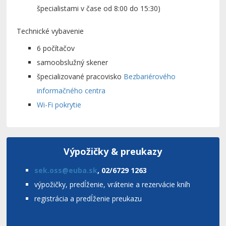
špecialistami v čase od 8:00 do 15:30)
Technické vybavenie
6 počítačov
samoobslužný skener
špecializované pracovisko
Bezbariérového
informačného centra
Wi-Fi pokrytie
Výpožičky & preukazy
sek.oss@euba.sk
, 02/6729 1263
výpožičky, predĺženie, vrátenie a rezervácie kníh
registrácia a predĺženie preukazu