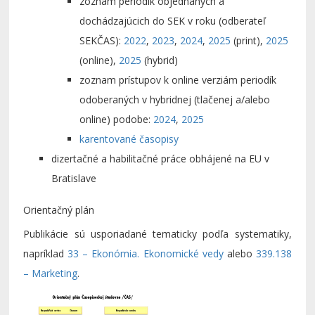
zoznam periodík objednaných a
dochádzajúcich do SEK v roku (odberateľ
SEKČAS):
2022
,
2023
,
2024
,
2025
(print),
2025
(online),
2025
(hybrid)
zoznam prístupov k online verziám periodík
odoberaných v hybridnej (tlačenej a/alebo
online) podobe:
2024
,
2025
karentované časopisy
dizertačné a habilitačné práce obhájené na EU v
Bratislave
Orientačný plán
Publikácie sú usporiadané tematicky podľa systematiky,
napríklad
33 – Ekonómia. Ekonomické vedy
alebo
339.138
– Marketing
.