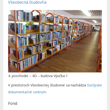
Všeobecná študovňa
4. poschodie – 4D – budova Výučba 1
V priestoroch Všeobecnej študovne sa nachádza
Európske
dokumentačné centrum
.
Fond