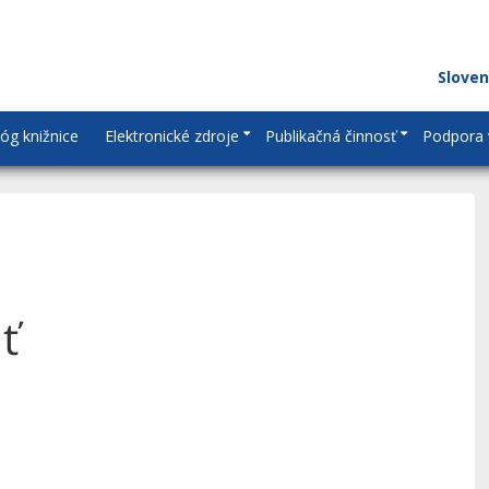
Slove
lóg knižnice
Elektronické zdroje
Publikačná činnosť
Podpora 
ť