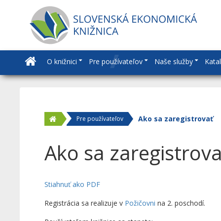
O knižnici
Pre používateľov
Naše služby
Kata
Ako sa zaregistrovať
Pre používateľov
Ako sa zaregistrova
Stiahnuť ako PDF
Registrácia sa realizuje v
Požičovni
na 2. poschodí.