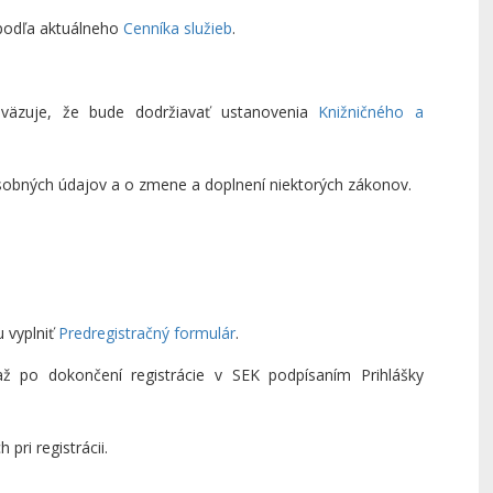
y podľa aktuálneho
Cenníka služieb
.
aväzuje, že bude dodržiavať ustanovenia
Knižničného a
osobných údajov a o zmene a doplnení niektorých zákonov.
 vyplniť
Predregistračný formulár
.
až po dokončení registrácie v SEK podpísaním Prihlášky
pri registrácii.