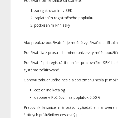
Používateľom knižnice sa stanete:
zaregistrovaním v SEK
zaplatením registračného poplatku
podpísaním Prihlášky
Ako preukaz používateľa je možné využívať identifikačnú
Používatelia z prostredia mimo univerzity môžu použiť č
Používateľ pri registrácii nahlási pracovníčke SEK he
systéme zašifrované.
Obnovu zabudnutého hesla alebo zmenu hesla je možné
cez online katalóg
osobne v Požičovni za poplatok 0,50 €
Pracovník knižnice má právo vyžiadať si na overeni
štátnych príslušníkov cestovný pas.