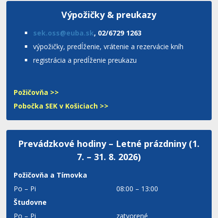
Výpožičky & preukazy
sek.oss@euba.sk
, 02/6729 1263
výpožičky, predĺženie, vrátenie a rezervácie kníh
registrácia a predĺženie preukazu
Požičovňa >>
Pobočka SEK v Košiciach >>
Prevádzkové hodiny – Letné prázdniny (1.
7. – 31. 8. 2026)
Požičovňa a Tímovka
Po – Pi
08:00 – 13:00
Študovne
Po – Pi
zatvorené