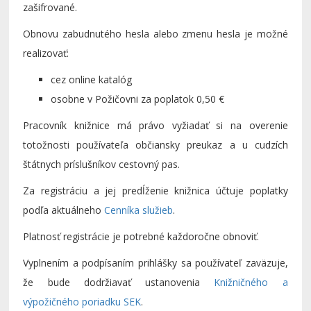
zašifrované.
Obnovu zabudnutého hesla alebo zmenu hesla je možné
realizovať:
cez online katalóg
osobne v Požičovni za poplatok 0,50 €
Pracovník knižnice má právo vyžiadať si na overenie
totožnosti používateľa občiansky preukaz a u cudzích
štátnych príslušníkov cestovný pas.
Za registráciu a jej predĺženie knižnica účtuje poplatky
podľa aktuálneho
Cenníka služieb
.
Platnosť registrácie je potrebné každoročne obnoviť.
Vyplnením a podpísaním prihlášky sa používateľ zaväzuje,
že bude dodržiavať ustanovenia
Knižničného a
výpožičného poriadku SEK
.