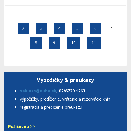
Strana 7 z 28
2
3
4
5
6
7
8
9
10
11
Výpožičky & preukazy
sek.oss@euba.sk
, 02/6729 1263
výpožičky, predĺženie, vrátenie a rezervácie kníh
registrácia a predĺženie preukazu
Požičovňa >>