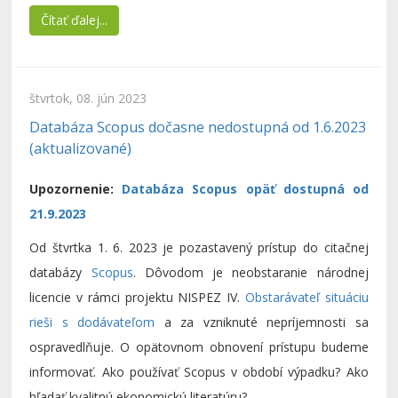
Čítať ďalej...
štvrtok, 08. jún 2023
Databáza Scopus dočasne nedostupná od 1.6.2023
(aktualizované)
Upozornenie:
Databáza Scopus opäť dostupná od
21.9.2023
Od štvrtka 1. 6. 2023 je pozastavený prístup do citačnej
databázy
Scopus
. Dôvodom je neobstaranie národnej
licencie v rámci projektu NISPEZ IV.
Obstarávateľ situáciu
rieši s dodávateľom
a za vzniknuté nepríjemnosti sa
ospravedlňuje. O opätovnom obnovení prístupu budeme
informovať. Ako používať Scopus v období výpadku? Ako
hľadať kvalitnú ekonomickú literatúru?