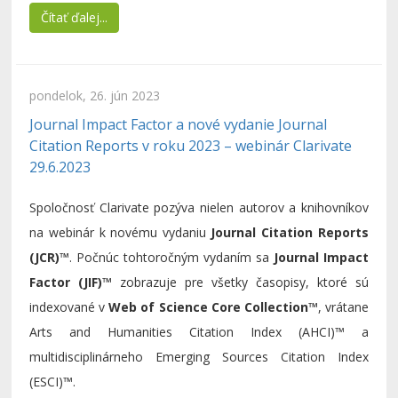
Čítať ďalej...
pondelok, 26. jún 2023
Journal Impact Factor a nové vydanie Journal
Citation Reports v roku 2023 – webinár Clarivate
29.6.2023
Spoločnosť Clarivate pozýva nielen autorov a knihovníkov
na webinár k novému vydaniu
Journal Citation Reports
(JCR)™
. Počnúc tohtoročným vydaním sa
Journal Impact
Factor (JIF)™
zobrazuje pre všetky časopisy, ktoré sú
indexované v
Web of Science Core Collection™
, vrátane
Arts and Humanities Citation Index (AHCI)™ a
multidisciplinárneho Emerging Sources Citation Index
(ESCI)™.