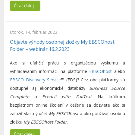
Čítať ďalej...
utorok, 14. február 2023
Objavte výhody osobnej zložky My EBSCOhost
Folder – webinár 16.2.2023
Ako si uľahčiť prácu s organizáciou výskumu a
vyhľadávaním informácií na platforme
EBSCOhost
alebo
EBSCO Discovery Service
™ (EDS)? Cez obe platformy sú
dostupné aj ekonomické databázy
Business Source
Complete
a
EconLit with FullText
. Na krátkom
bezplatnom online školení v češtine sa dozviete ako si
založiť vlastný účet
My EBSCOhost
a ako používať osobnú
zložku
My EBSCOhost Folder
.
Čítať ďalej...